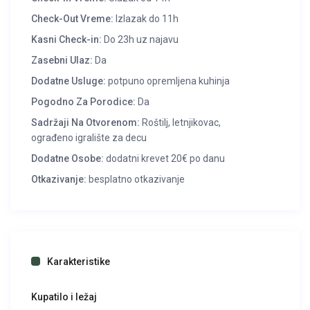
Check-Out Vreme:
Izlazak do 11h
Kasni Check-in:
Do 23h uz najavu
Zasebni Ulaz:
Da
Dodatne Usluge:
potpuno opremljena kuhinja
Pogodno Za Porodice:
Da
Sadržaji Na Otvorenom:
Roštilj, letnjikovac,
ograđeno igralište za decu
Dodatne Osobe:
dodatni krevet 20€ po danu
Otkazivanje:
besplatno otkazivanje
Karakteristike
Kupatilo i ležaj