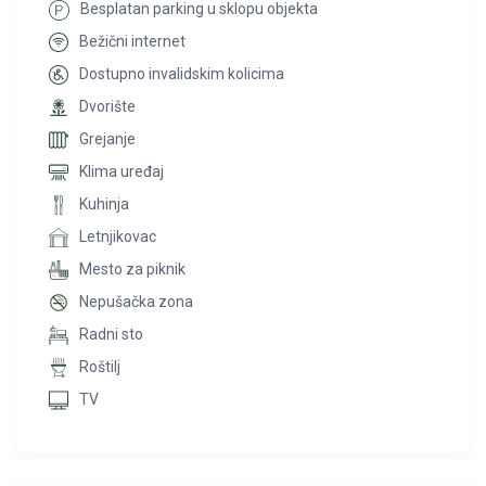
Besplatan parking u sklopu objekta
Bežični internet
Dostupno invalidskim kolicima
Dvorište
Grejanje
Klima uređaj
Kuhinja
Letnjikovac
Mesto za piknik
Nepušačka zona
Radni sto
Roštilj
TV