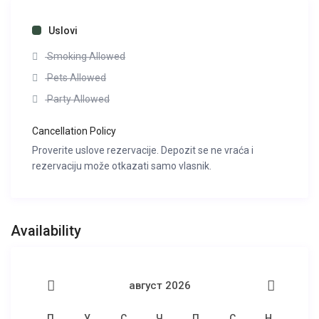
Uslovi
Smoking Allowed
Pets Allowed
Party Allowed
Cancellation Policy
Proverite uslove rezervacije. Depozit se ne vraća i
rezervaciju može otkazati samo vlasnik.
Availability
август 2026
П
У
С
Ч
П
С
Н