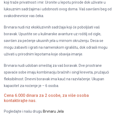
koji traže privatnost i mir. Uronite u lepotu prirode dok uživate u
luksuznim sadržajima i udobnosti ovog doma. Vaš savršeni beg od
svakodnevnice vas čeka.
Brvnara nudi niz ekskluzivnih sadržaja koji će poboljšati vaš
boravak. Upustite se u kulinarske avanture uz roštilj od cigle,
savršen za pečenje ukusnih jela u mirnom okruženju. Deca se
mogu zabaviti i igrati na namenskom igralištu, dok odrasli mogu
uživati u prirodnim lepotama koje obavija imanje.
Brvnara nudi udoban smeštaj za vaš boravak. Dve prostrane
spavaće sobe imaju kombinaciju bračnih i singl kreveta, pružajući
fleksibilnost. Dnevni boravak ima kauč na razvlačenje. Ukupan
kapacitet za noćenje je – 6 osoba.
Cena 6.000 dinara za 2 osobe, za više osoba
kontaktirajte nas.
Pogledajte i našu drugu
Brvnaru Jela