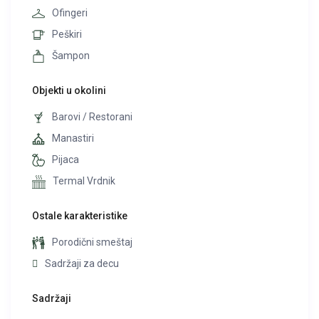
Ofingeri
Peškiri
Šampon
Objekti u okolini
Barovi / Restorani
Manastiri
Pijaca
Termal Vrdnik
Ostale karakteristike
Porodični smeštaj
Sadržaji za decu
Sadržaji