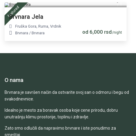
featured
Brvnara Jela
Fruška Gora
,
Ruma
,
Vrdnik
od 6,000 rsd
/night
Brvnara
/
Brvnara
O nama
Brvnara je savršen način da ostvarite svoj san o odmoru i begu od
svakodnevnice.
Idealno je mesto za boravak osoba koje cene prirodu, dobru
unutrašnju klimu prostorije, toplinu i zdravlje.
Zato smo odlučili da napravimo brvnare i iste ponudimo za
smeštaj.