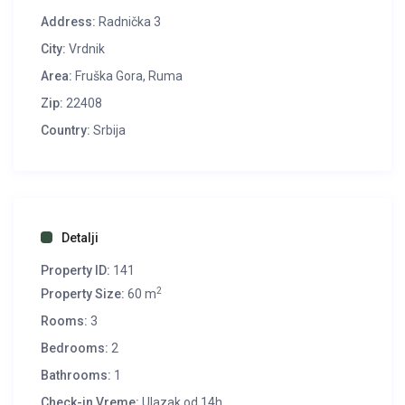
Address:
Radnička 3
City:
Vrdnik
Area:
Fruška Gora
,
Ruma
Zip:
22408
Country:
Srbija
Detalji
Property ID:
141
2
Property Size:
60 m
Rooms:
3
Bedrooms:
2
Bathrooms:
1
Check-in Vreme:
Ulazak od 14h