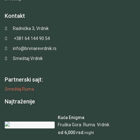
Kontakt
Radnička 3, Vrdnik
+381 64 144 90 54
info@brvnarevrdnik.rs
Smeštaj Vrdnik
Partnerski sajt:
Smeštaj Ruma
Najtraženije
Kuća Enigma
Fruška Gora
,
Ruma
,
Vrdnik
od 6,000 rsd
/night