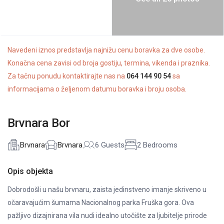
Navedeni iznos predstavlja najnižu cenu boravka za dve osobe.
Konačna cena zavisi od broja gostiju, termina, vikenda i praznika.
Za tačnu ponudu kontaktirajte nas na
064 144 90 54
sa
informacijama o željenom datumu boravka i broju osoba.
Brvnara Bor
Brvnara
Brvnara
6 Guests
2 Bedrooms
Opis objekta
Dobrodošli u našu brvnaru, zaista jedinstveno imanje skriveno u
očaravajućim šumama Nacionalnog parka Fruška gora. Ova
pažljivo dizajnirana vila nudi idealno utočište za ljubitelje prirode