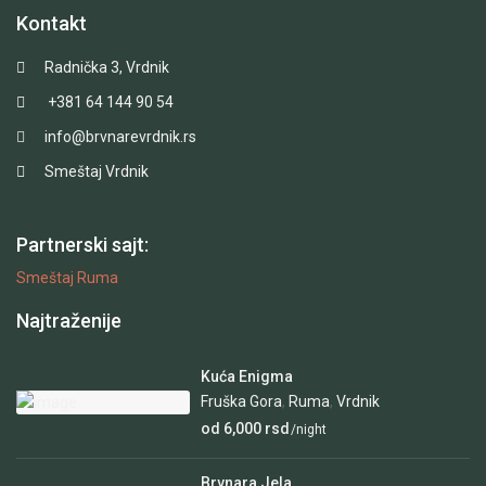
Kontakt
Radnička 3, Vrdnik
+381 64 144 90 54
info@brvnarevrdnik.rs
Smeštaj Vrdnik
Partnerski sajt:
Smeštaj Ruma
Najtraženije
Kuća Enigma
Fruška Gora
,
Ruma
,
Vrdnik
od 6,000 rsd
/night
Brvnara Jela