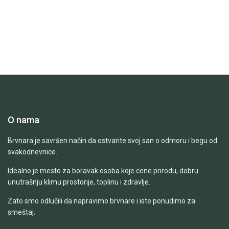
O nama
Brvnara je savršen način da ostvarite svoj san o odmoru i begu od
svakodnevnice.
Idealno je mesto za boravak osoba koje cene prirodu, dobru
unutrašnju klimu prostorije, toplinu i zdravlje.
Zato smo odlučili da napravimo brvnare i iste ponudimo za
smeštaj.