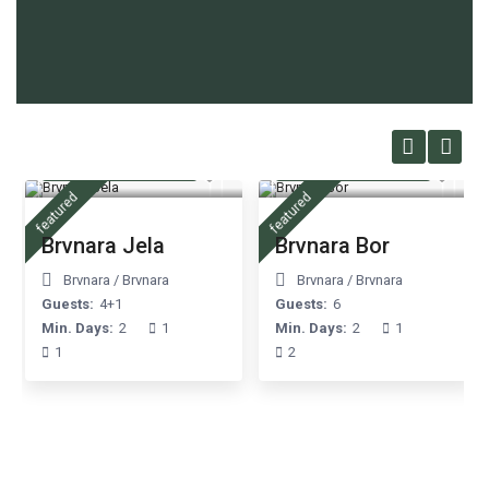
od 6,000 rsd
od 6,000 rsd
/night
/night
featured
featured
Brvnara Jela
Brvnara Bor
Brvnara
/
Brvnara
Brvnara
/
Brvnara
Guests:
4+1
Guests:
6
Min. Days:
2
1
Min. Days:
2
1
1
2